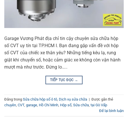
Garage Vương Phát địa chỉ tin cậy chuyên sửa chữa hộp
số CVT uy tín tại TP.HCM I. Bạn đang gặp vấn đề với hộp
số CVT của chiếc xe thân yêu? Những tiếng kêu lạ, rung
giật khi chuyển số, hoặc cảm giác xe không còn vận hành
mượt mà như trước. Đừng lo…..
TIẾP TỤC ĐỌC
→
Đăng trong
Sửa chữa hộp số ô tô
,
Dịch vụ sửa chữa
|
Được gắn thẻ
chuyên
,
CVT
,
garage
,
Hồ Chí Minh
,
Hộp số
,
Sửa chữa
,
tại Gò Vấp
Để lại bình luận