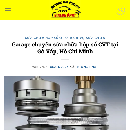
Bỏ
qua
nội
dung
SỬA CHỮA HỘP SỐ Ô TÔ
,
DỊCH VỤ SỬA CHỮA
Garage chuyên sửa chữa hộp số CVT tại
Gò Vấp, Hồ Chí Minh
ĐĂNG VÀO
05/01/2025
BỞI
VƯƠNG PHÁT