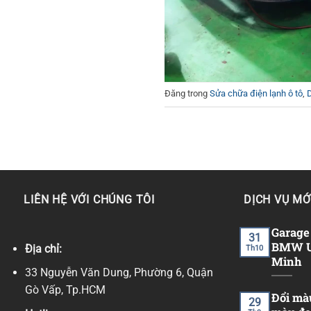
Đăng trong
Sửa chữa điện lạnh ô tô
,
LIÊN HỆ VỚI CHÚNG TÔI
DỊCH VỤ MỚ
Garage
31
BMW Uy
Địa chỉ:
Th10
Minh
33 Nguyễn Văn Dung, Phường 6, Quận
Gò Vấp, Tp.HCM
Đổi mà
29