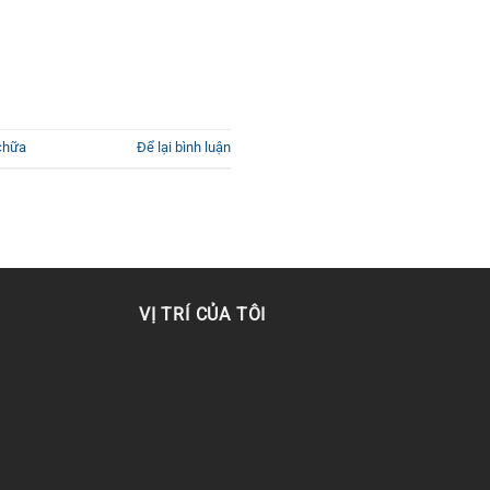
chữa
Để lại bình luận
VỊ TRÍ CỦA TÔI