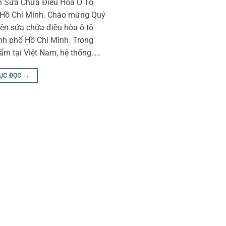
n Sửa Chữa Điều Hòa Ô Tô
 Hồ Chí Minh. Chào mừng Quý
ên sửa chữa điều hòa ô tô
ành phố Hồ Chí Minh. Trong
 ẩm tại Việt Nam, hệ thống…..
TỤC ĐỌC
→