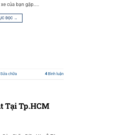
 xe của bạn gặp…..
TỤC ĐỌC
→
,
Sửa chữa
4
Bình luận
át Tại Tp.HCM