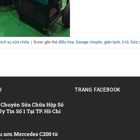
Dịch vụ sửa chữa
|
Được gắn thẻ
điều hòa
,
Garage chuyên
,
giàn lạnh
,
ô tô
,
Sửa 
I
TRANG FACEBOOK
 Chuyên Sửa Chữa Hộp Số
 Tín Số 1 Tại TP. Hồ Chí
u sơn Mercedes C200 từ