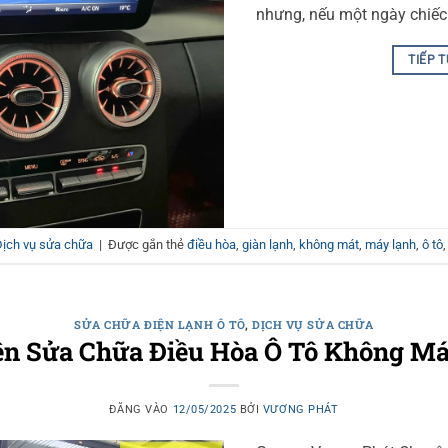
nhưng, nếu một ngày chiếc
TIẾP 
Dịch vụ sửa chữa
|
Được gắn thẻ
điều hòa
,
giàn lạnh
,
không mát
,
máy lạnh
,
ô tô
SỬA CHỮA ĐIỆN LẠNH Ô TÔ
,
DỊCH VỤ SỬA CHỮA
n Sửa Chữa Điều Hòa Ô Tô Không M
ĐĂNG VÀO
12/05/2025
BỞI
VƯƠNG PHÁT