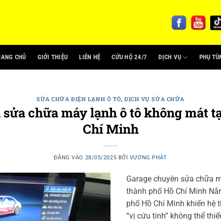
RANG CHỦ
GIỚI THIỆU
LIÊN HỆ
CỨU HỘ 24/7
DỊCH VỤ
PHỤ TÙ
SỬA CHỮA ĐIỆN LẠNH Ô TÔ
,
DỊCH VỤ SỬA CHỮA
sửa chữa máy lạnh ô tô không mát t
Chí Minh
ĐĂNG VÀO
28/05/2025
BỞI
VƯƠNG PHÁT
Garage chuyên sửa chữa má
thành phố Hồ Chí Minh Nắ
phố Hồ Chí Minh khiến hệ t
“vị cứu tinh” không thể thi