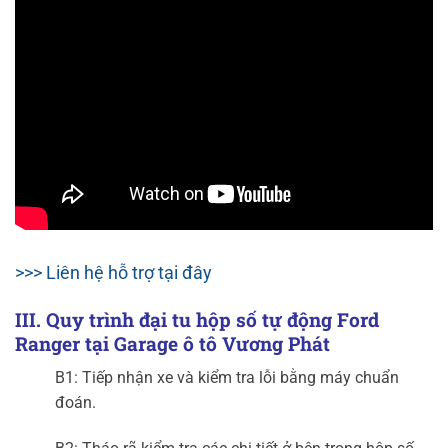
>>> Liên hệ hỗ trợ tại đây
III. Quy trình đại tu hộp số tự động Ford
Ranger tại Garage ô tô Vương Phát
B1: Tiếp nhận xe và kiểm tra lỗi bằng máy chuẩn
đoán.