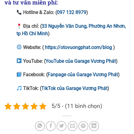
và tư vấn miễn phí:
Hotline & Zalo:
(
097 132 8979
)
Địa chỉ:
(
33 Nguyễn Văn Dung, Phường An Nhơn,
tp Hồ Chí Minh
)
Website:
(
https://otovuongphat.com/blog
)
YouTube:
(
YouTube của Garage Vương Phát
)
Facebook:
(
Fanpage của Garage Vương Phát
)
TikTok:
(
TikTok của Garage Vương Phát
)
5/5 - (11 bình chọn)