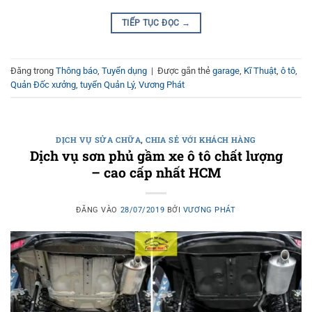
TIẾP TỤC ĐỌC
→
Đăng trong
Thông báo
,
Tuyển dụng
|
Được gắn thẻ
garage
,
Kĩ Thuật
,
ô tô
,
Quản Đốc xưởng
,
tuyển Quản Lý
,
Vương Phát
DỊCH VỤ SỬA CHỮA
,
CHIA SẺ VỚI KHÁCH HÀNG
Dịch vụ sơn phủ gầm xe ô tô chất lượng
– cao cấp nhất HCM
ĐĂNG VÀO
28/07/2019
BỞI
VƯƠNG PHÁT