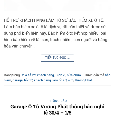
HỖ TRỢ KHÁCH HÀNG LÀM HỒ SƠ BẢO HIỂM XE Ô TÔ.
Làm bảo hiểm xe ô tô là dịch vụ rất cần thiết và được sử
dụng phổ biến hiện nay. Bảo hiểm ô tô kết hợp nhiều loại
hình bảo hiểm về tài sản, trách nhiệm, con người và hàng
hóa vận chuyển…..
TIẾP TỤC ĐỌC
→
Đăng trong
Chia sẻ với khách hàng
,
Dịch vụ sửa chữa
|
Được gắn thẻ
bảo
hiểm
,
garage
,
hỗ trợ
,
khách hàng
,
làm hồ sơ
,
ô tô
,
Vương Phát
THÔNG BÁO
Garage Ô Tô Vương Phát thông báo nghỉ
lễ 30/4 – 1/5