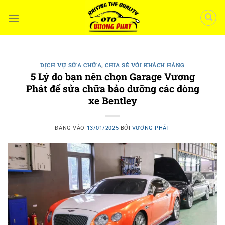
Bỏ
qua
nội
dung
DỊCH VỤ SỬA CHỮA
,
CHIA SẺ VỚI KHÁCH HÀNG
5 Lý do bạn nên chọn Garage Vương
Phát để sửa chữa bảo dưỡng các dòng
xe Bentley
ĐĂNG VÀO
13/01/2025
BỞI
VƯƠNG PHÁT