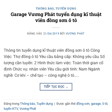
THÔNG BÁO
,
TUYỂN DỤNG
Garage Vương Phát tuyển dụng kĩ thuật
viên đồng sơn ô tô
ĐĂNG VÀO
21/06/2019
BỞI
VƯƠNG PHÁT
Thông tin tuyển dụng kĩ thuật viên đồng sơn ô tô Công
Việc: Thợ đồng ô tô Yêu cầu bằng cấp: Không yêu cầu Số
lượng cần tuyển: 2 Hình thức làm việc: Toàn thời gian cố
định Chức vụ: nhân viên Yêu cầu giới tính: Nam Ngành
nghề: Cơ khí – chế tạo – công nghệ ô tô…..
TIẾP TỤC ĐỌC
→
Đăng trong
Thông báo
,
Tuyển dụng
|
Được gắn thẻ
đồng sơn
,
garage
,
ô tô
,
tuyển KTV
,
Vương Phát