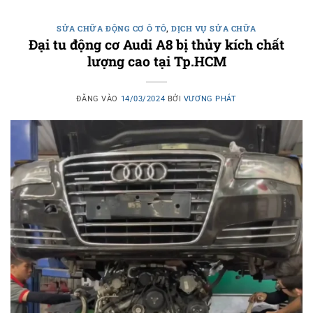
SỬA CHỮA ĐỘNG CƠ Ô TÔ
,
DỊCH VỤ SỬA CHỮA
Đại tu động cơ Audi A8 bị thủy kích chất
lượng cao tại Tp.HCM
ĐĂNG VÀO
14/03/2024
BỞI
VƯƠNG PHÁT