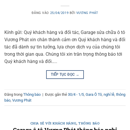
ĐĂNG VÀO
25/04/2019
BỞI
VƯƠNG PHÁT
Kính gửi: Quý khách hàng và đối tác, Garage sửa chữa ô tô
Vương Phát xin chân thành cảm ơn Quý khách hàng và đối
tác đã dành sự tin tưởng, lựa chọn dịch vụ của chúng tôi
trong thời gian qua. Chúng tôi xin trân trọng thông báo tới
Quý khách hàng và đối…..
TIẾP TỤC ĐỌC
→
Đăng trong
Thông báo
|
Được gắn thẻ
30/4 - 1/5
,
Gara Ô Tô
,
nghỉ lễ
,
thông
báo
,
Vương Phát
CHIA SẺ VỚI KHÁCH HÀNG
,
THÔNG BÁO
Garage ô tô Vương Phát thông báo nghỉ