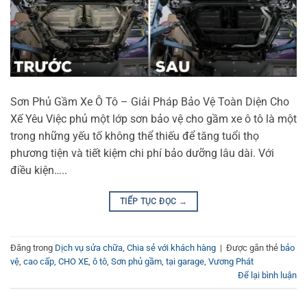
Sơn Phủ Gầm Xe Ô Tô – Giải Pháp Bảo Vệ Toàn Diện Cho
Xế Yêu Việc phủ một lớp sơn bảo vệ cho gầm xe ô tô là một
trong những yếu tố không thể thiếu để tăng tuổi thọ
phương tiện và tiết kiệm chi phí bảo dưỡng lâu dài. Với
điều kiện…..
TIẾP TỤC ĐỌC
→
Đăng trong
Dịch vụ sửa chữa
,
Chia sẻ với khách hàng
|
Được gắn thẻ
bảo
vệ
,
cao cấp
,
CHO XE
,
ô tô
,
Sơn phủ gầm
,
tại garage
,
Vương Phát
Để lại bình luận