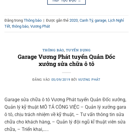
TIẾP TỤC ĐỌC
→
Đăng trong
Thông báo
|
Được gắn thẻ
2020
,
Canh Tý
,
garage
,
Lịch Nghỉ
Tết
,
thông báo
,
Vương Phát
THÔNG BÁO
,
TUYỂN DỤNG
Garage Vương Phát tuyển Quản Đốc
xưởng sửa chữa ô tô
ĐĂNG VÀO
05/09/2019
BỞI
VƯƠNG PHÁT
Garage sửa chữa ô tô Vương Phát tuyển Quản Đốc xưởng,
Quản lý kỹ thuật MÔ TẢ CÔNG VIỆC – Quản lý xưởng gara
ô tô, chịu trách nhiệm về kỹ thuật, – Tư vấn thông tin sửa
chữa cho khách hàng, – Quản lý đội ngũ kĩ thuật viên sửa
chữa, – Triển khai,…..