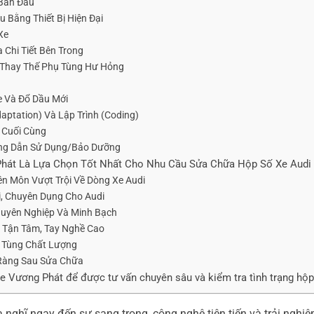
 Ban Đầu
 Bằng Thiết Bị Hiện Đại
Xe
 Chi Tiết Bên Trong
/Thay Thế Phụ Tùng Hư Hỏng
e Và Đổ Dầu Mới
daptation) Và Lập Trình (Coding)
 Cuối Cùng
ớng Dẫn Sử Dụng/Bảo Dưỡng
Phát Là Lựa Chọn Tốt Nhất Cho Nhu Cầu Sửa Chữa Hộp Số Xe Audi
ên Môn Vượt Trội Về Dòng Xe Audi
ại, Chuyên Dụng Cho Audi
Chuyên Nghiệp Và Minh Bạch
n Tận Tâm, Tay Nghề Cao
 Tùng Chất Lượng
 Ràng Sau Sửa Chữa
ge Vương Phát để được tư vấn chuyên sâu và kiểm tra tình trạng hộp
a nghĩ ngay đến sự sang trọng, công nghệ tiên tiến và trải nghi