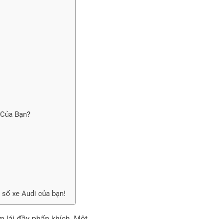
 Của Bạn?
 số xe Audi của bạn!
ệm lái đầy phấn khích. Một