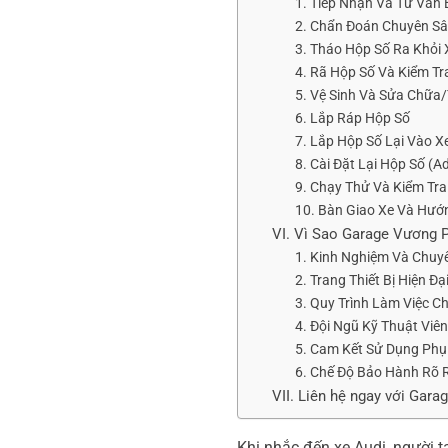
1. Tiếp Nhận Và Tư Vấn
2. Chẩn Đoán Chuyên Sâu
3. Tháo Hộp Số Ra Khỏi 
4. Rã Hộp Số Và Kiểm Tra
5. Vệ Sinh Và Sửa Chữa
6. Lắp Ráp Hộp Số
7. Lắp Hộp Số Lại Vào X
8. Cài Đặt Lại Hộp Số (A
9. Chạy Thử Và Kiểm Tra
10. Bàn Giao Xe Và Hư
VI. Vì Sao Garage Vương 
1. Kinh Nghiệm Và Chuy
2. Trang Thiết Bị Hiện Đ
3. Quy Trình Làm Việc 
4. Đội Ngũ Kỹ Thuật Viê
5. Cam Kết Sử Dụng Phụ
6. Chế Độ Bảo Hành Rõ
VII. Liên hệ ngay với Gara
Khi nhắc đến xe Audi, người t