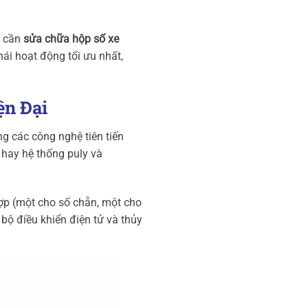
i cần
sửa chữa hộp số xe
hái hoạt động tối ưu nhất,
ện Đại
ng các công nghệ tiên tiến
) hay hệ thống puly và
ợp (một cho số chẵn, một cho
bộ điều khiển điện tử và thủy