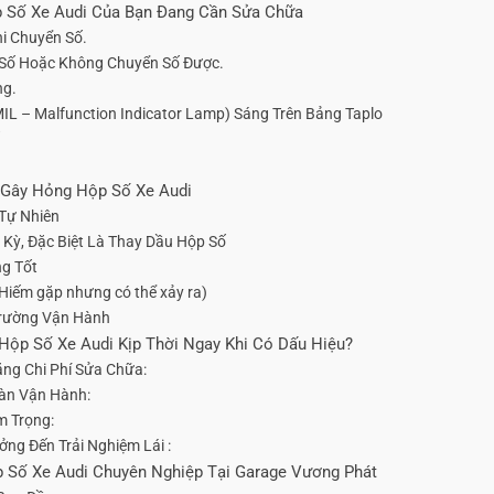
ộp Số Xe Audi Của Bạn Đang Cần Sửa Chữa
hi Chuyển Số.
 Số Hoặc Không Chuyển Số Được.
ng.
MIL – Malfunction Indicator Lamp) Sáng Trên Bảng Taplo
n Gây Hỏng Hộp Số Xe Audi
 Tự Nhiên
 Kỳ, Đặc Biệt Là Thay Dầu Hộp Số
ng Tốt
(Hiếm gặp nhưng có thể xảy ra)
Trường Vận Hành
 Hộp Số Xe Audi Kịp Thời Ngay Khi Có Dấu Hiệu?
ng Chi Phí Sửa Chữa:
àn Vận Hành:
m Trọng:
ởng Đến Trải Nghiệm Lái :
p Số Xe Audi Chuyên Nghiệp Tại Garage Vương Phát