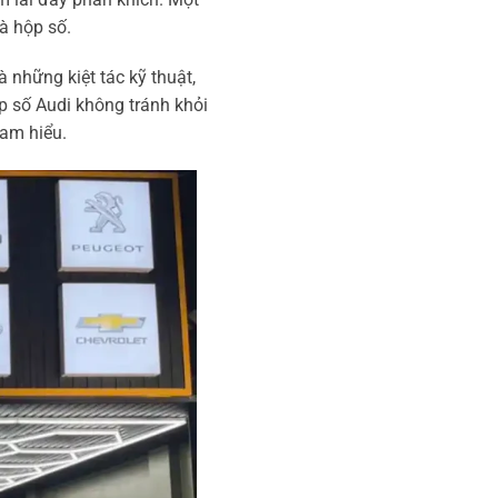
à hộp số.
à những kiệt tác kỹ thuật,
p số Audi không tránh khỏi
 am hiểu.