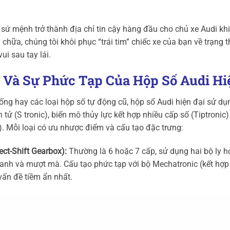
 sứ mệnh trở thành địa chỉ tin cậy hàng đầu cho chủ xe Audi kh
 chữa, chúng tôi khôi phục “trái tim” chiếc xe của bạn về trạng t
i sau tay lái.
n Và Sự Phức Tạp Của Hộp Số Audi Hi
ống hay các loại hộp số tự động cũ, hộp số Audi hiện đại sử dụ
 tử (S tronic), biến mô thủy lực kết hợp nhiều cấp số (Tiptronic
c). Mỗi loại có ưu nhược điểm và cấu tạo đặc trưng:
ect-Shift Gearbox):
Thường là 6 hoặc 7 cấp, sử dụng hai bộ ly h
anh và mượt mà. Cấu tạo phức tạp với bộ Mechatronic (kết hợp 
 vấn đề tiềm ẩn nhất.