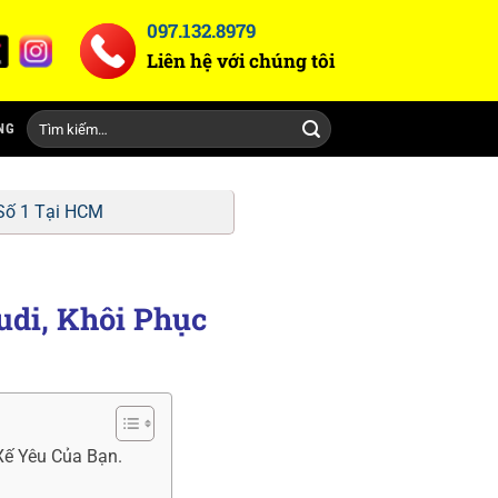
097.132.8979
Liên hệ với chúng tôi
Tìm
NG
kiếm:
Số 1 Tại HCM
di, Khôi Phục
Xế Yêu Của Bạn.