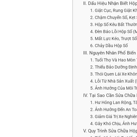
II. Dấu Hiệu Nhận Biết H
1. Giật Cục, Rung Giật K
2. Chậm Chuyển Số, Kẹt
3. Hộp Số Kêu Bất Thườ
4. Đèn Báo Lỗi Hộp Số (
5. Mất Lực Kéo, Trượt Số
6. Chảy Dầu Hộp Số
III. Nguyên Nhân Phổ Biế
1. Tuổi Thọ Và Hao Mòn
2. Thiếu Bảo Dưỡng Định
3. Thói Quen Lái Xe Khô
4. Lỗi Từ Nhà Sản Xuất 
5. Ảnh Hưởng Của Môi 
IV. Tại Sao Cần Sửa Chữa
1. Hư Hỏng Lan Rộng, Tă
2. Ảnh Hưởng Đến An To
3. Giảm Giá Trị Xe Nghiê
4. Gây Khó Chịu, Ảnh Hư
V. Quy Trình Sửa Chữa Hộ