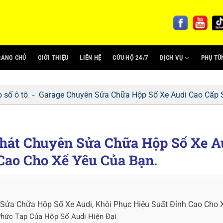
RANG CHỦ
GIỚI THIỆU
LIÊN HỆ
CỨU HỘ 24/7
DỊCH VỤ
PHỤ TÙ
 số ô tô
-
Garage Chuyên Sửa Chữa Hộp Số Xe Audi Cao Cấp 
hát Chuyên Sửa Chữa Hộp Số Xe Au
Cao Cho Xế Yêu Của Bạn.
Sửa Chữa Hộp Số Xe Audi, Khôi Phục Hiệu Suất Đỉnh Cao Cho 
Phức Tạp Của Hộp Số Audi Hiện Đại